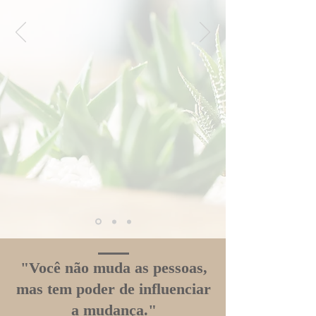
"Você não muda as pessoas,
mas tem poder de influenciar
a mudança."