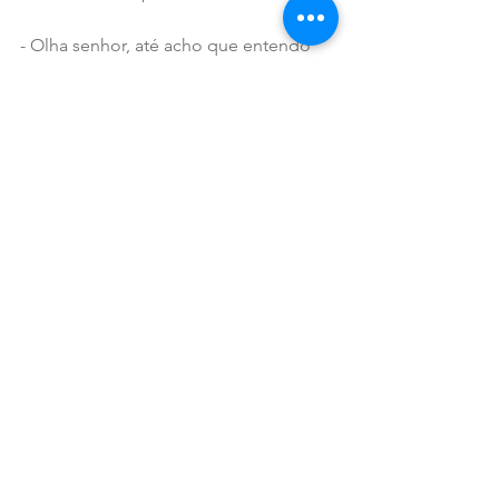
- Olha senhor, até acho que entendo 
sua ideia, mas o que o senhor me 
oferece, não é tudo que eu já tenho 
hoje? 
🧠O que é felicidade pra você? 
Será que hoje você tem buscado 
aquilo que no fundo, já tem?🤯
mentalidade e comportamento
Ver tudo
Posts recentes