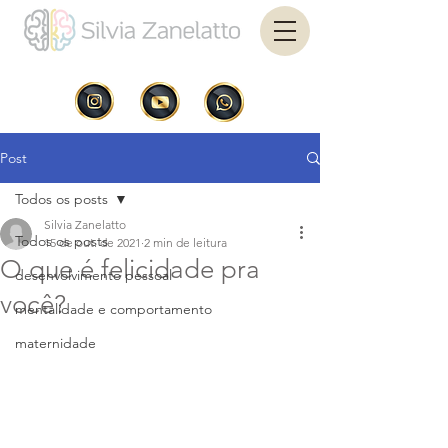
Post
Todos os posts
Silvia Zanelatto
Todos os posts
15 de out. de 2021
2 min de leitura
O que é felicidade pra
desenvolvimento pessoal
você?
mentalidade e comportamento
maternidade